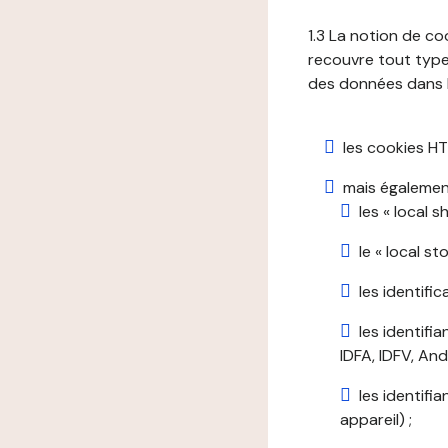
1.3 La notion de co
recouvre tout type 
des données dans le
les cookies HT
mais également
les « local 
le « local s
les identifi
les identifi
IDFA, IDFV, Andr
les identifi
appareil) ;