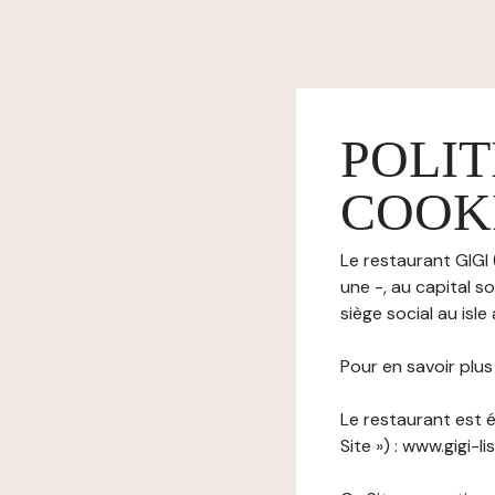
POLIT
COOK
Le restaurant GIGI 
une -, au capital s
siège social au isl
Pour en savoir plu
Le restaurant est é
Site ») : www.gigi-li