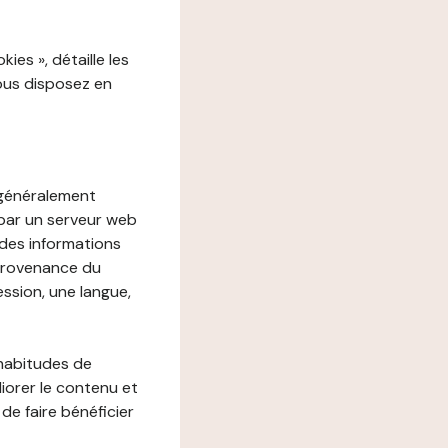
es », détaille les
vous disposez en
, généralement
 par un serveur web
r des informations
 provenance du
ession, une langue,
 habitudes de
liorer le contenu et
 de faire bénéficier