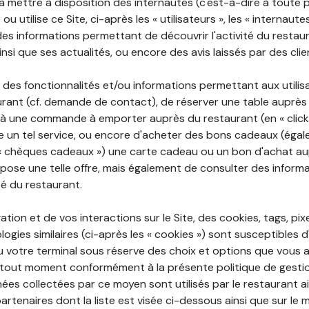
 à mettre à disposition des internautes (c'est-à-dire à toute
ou utilise ce Site, ci-après les « utilisateurs », les « internaute
te des informations permettant de découvrir l'activité du restau
si que ses actualités, ou encore des avis laissés par des clie
 des fonctionnalités et/ou informations permettant aux utilis
urant (cf. demande de contact), de réserver une table auprès
à une commande à emporter auprès du restaurant (en « click a
 un tel service, ou encore d'acheter des bons cadeaux (égal
« chèques cadeaux ») une carte cadeau ou un bon d'achat au
opose une telle offre, mais également de consulter des informa
ité du restaurant.
ation et de vos interactions sur le Site, des cookies, tags, pix
ogies similaires (ci-après les « cookies ») sont susceptibles d
u votre terminal sous réserve des choix et options que vous 
tout moment conformément à la présente politique de gestio
ées collectées par ce moyen sont utilisés par le restaurant a
partenaires dont la liste est visée ci-dessous ainsi que sur le