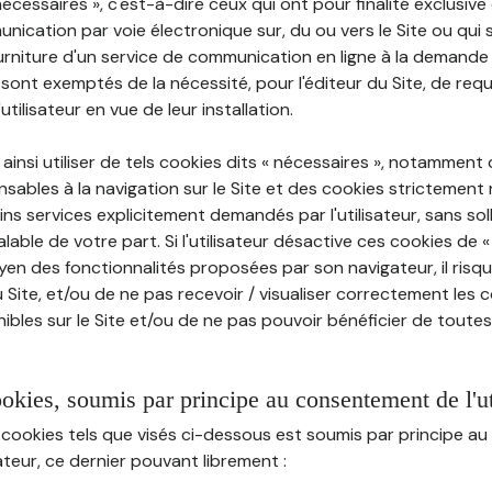
nécessaires », c'est-à-dire ceux qui ont pour finalité exclusiv
munication par voie électronique sur, du ou vers le Site ou qui
ourniture d'un service de communication en ligne à la demand
e, sont exemptés de la nécessité, pour l'éditeur du Site, de requé
tilisateur en vue de leur installation.
ainsi utiliser de tels cookies dits « nécessaires », notamment
sables à la navigation sur le Site et des cookies strictement 
ins services explicitement demandés par l'utilisateur, sans soll
ble de votre part. Si l'utilisateur désactive ces cookies de 
en des fonctionnalités proposées par son navigateur, il risq
Site, et/ou de ne pas recevoir / visualiser correctement les 
ibles sur le Site et/ou de ne pas pouvoir bénéficier de toutes
ookies, soumis par principe au consentement de l'ut
 cookies tels que visés ci-dessous est soumis par principe 
sateur, ce dernier pouvant librement :