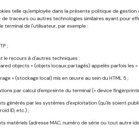
okies telle qu'employée dans la présente politique de gestion
de traceurs ou autres technologies similaires ayant pour effet
 terminal de l'utilisateur, par exemple :
TP ;
 le recours à d'autres techniques :
shared objects » (objets locaux partagés) appelés parfois les « 
torage » (stockage local) mis en œuvre au sein du HTML 5 ;
cations par calcul d'empreinte du terminal (« device fingerprintin
ants générés par les systèmes d'exploitation (qu'ils soient publi
oid ID, etc.) ;
ants matériels (adresse MAC, numéro de série ou tout autre ide