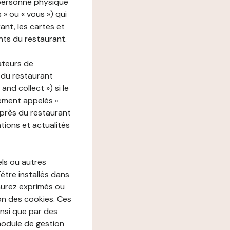
 personne physique
s » ou « vous ») qui
rant, les cartes et
nts du restaurant.
ateurs de
 du restaurant
nd collect ») si le
ement appelés «
près du restaurant
tions et actualités
els ou autres
'être installés dans
aurez exprimés ou
n des cookies. Ces
insi que par des
 module de gestion