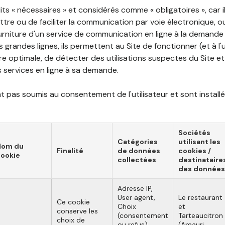
ts « nécessaires » et considérés comme « obligatoires », car il
tre ou de faciliter la communication par voie électronique, 
ourniture d'un service de communication en ligne à la demand
les grandes lignes, ils permettent au Site de fonctionner (et à l'
e optimale, de détecter des utilisations suspectes du Site et 
ns services en ligne à sa demande.
 pas soumis au consentement de l'utilisateur et sont installé
Sociétés
Catégories
utilisant les
Nom du
Finalité
de données
cookies /
ookie
collectées
destinataire
des données
Adresse IP,
User agent,
Le restaurant
Ce cookie
Choix
et
conserve les
(consentement
Tarteaucitron
choix de
ou refus),
(Amauri