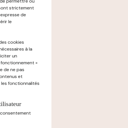
e de permettre ou
 sont strictement
e expresse de
rir le
 des cookies
nécessaires à la
iciter un
« fonctionnement »
ue de ne pas
contenus et
 les fonctionnalités
ilisateur
au consentement