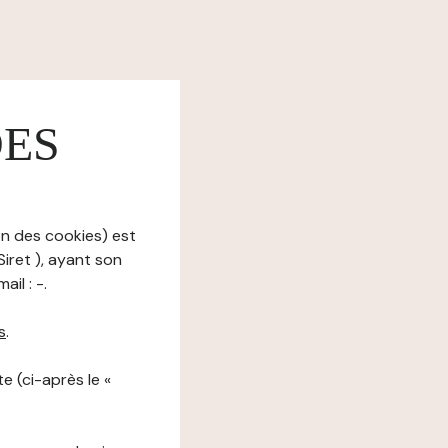
DES
on des cookies) est
iret ), ayant son
il : -.
s
.
e (ci-après le «