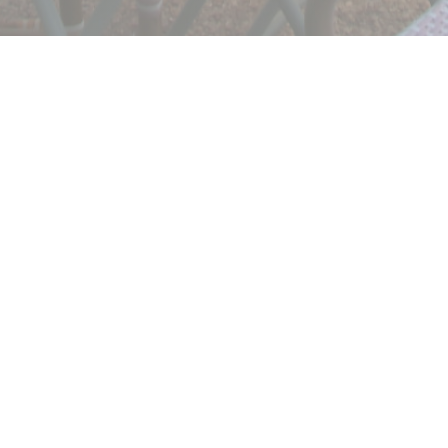
GIGI
Jih se usazuje v L'Isle Adam!
Přijďte a objevte naši provensálskou brasserii se
slunečnými tóny a ochutnejte naše 100% domácí jídla!
Sledujte nás na našich sítích @gigilisleadam, ať vám nic
neunikne!
Otevírací hodiny