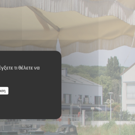
γξετε τι θέλετε να
υση