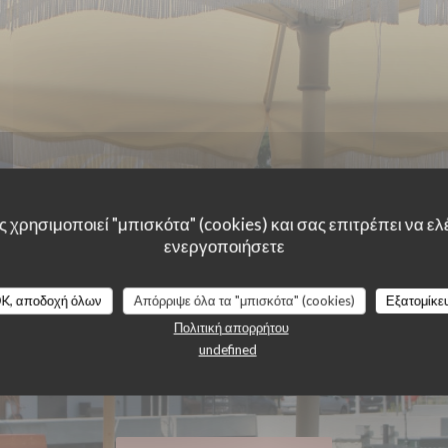
 χρησιμοποιεί "μπισκότα" (cookies) και σας επιτρέπει να ελέ
ενεργοποιήσετε
K, αποδοχή όλων
Απόρριψε όλα τα "μπισκότα" (cookies)
Εξατομίκε
Πολιτική απορρήτου
undefined
ΜΠΡΑΣΕΡΊ
|
L'ISLE ADAM