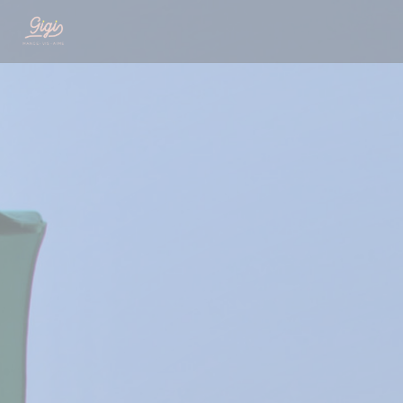
Πίνακας διαχείρισης "Μπισκότων" (Cookies)