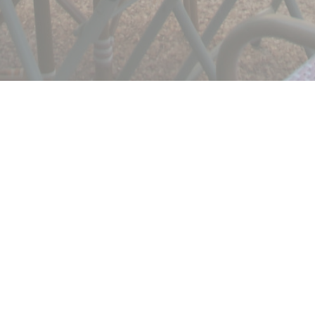
GIGI
Ο νότος εγκαθίσταται στο L'Isle Adam!
ετε την Προβηγκιανή μπρασερί μας με ηλιόλουστες νότες και να 
σπιτικά πιάτα μας!