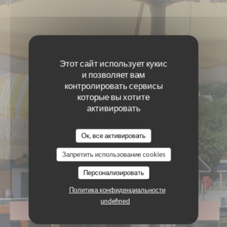
Этот сайт использует кукис
и позволяет вам
контролировать сервисы
которые вы хотите
активировать
Ок, все активировать
Запретить использование cookies
GIGI
Персонализировать
ПИВНОЙ БАР
|
L'ISLE ADAM
Политика конфиденциальности
undefined
ЗАБРОНИРОВАТЬ СТОЛИК