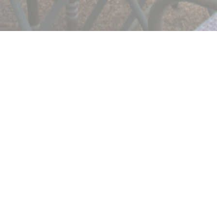
GIGI
Юг оседает в L'Isle Adam!
Приходите и откройте для себя нашу
провансальскую брассерию с солнечными нотками
и попробуйте наши 100% домашние блюда!
Следите за нами в наших сетях @gigilisleadam,
чтобы ничего не пропустить!